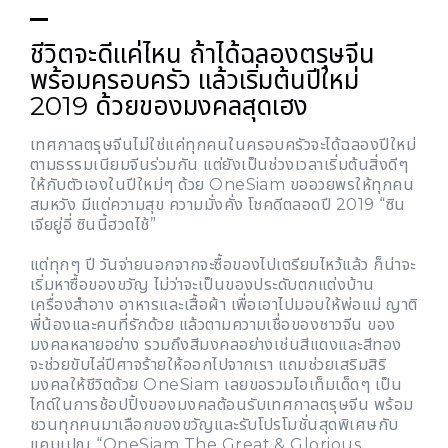
ชีวิตจะดีแค่ไหน ถ้าได้ฉลองตรุษจีน
พร้อมครอบครัว แล้วเริ่มต้นปีใหม่
2019 ด้วยของมงคลสุดเฮง
เทศกาลตรุษจีนไม่ใช่แค่ทุกคนในครอบครัวจะได้ฉลองปีใหม่
ตามธรรมเนียมจีนร่วมกัน แต่ยังเป็นช่วงเวลาเริ่มต้นสิ่งดีๆ
ให้กับตัวเองในปีใหม่ๆ ด้วย OneSiam ขออวยพรให้ทุกคน
สมหวัง มีแต่ความสุข ความมั่งคั่ง โชคดีตลอดปี 2019 “ซิน
เจียยู่อี่ ซินนี้ฮวดไช้”
แต่ทุกๆ ปี วันจ่ายนอกจากจะซื้อของไปเตรียมไหว้แล้ว ก็น่าจะ
เริ่มหาซื้อของขวัญ ไม่ว่าจะเป็นของประดับตกแต่งบ้าน
เครื่องสำอาง อาหารและเสื้อผ้า เพื่อเอาไปมอบให้พ่อแม่ ญาติ
พี่น้องและคนที่รักด้วย แล้วตามความเชื่อของชาวจีน ของ
มงคลหลายอย่าง รวมถึงสีมงคลอย่างเช่นสีแดงและสีทอง
จะช่วยขับไล่ปีศาจร้ายให้ออกไปจากเรา แถมช่วยเสริมสิริ
มงคลให้ชีวิตด้วย OneSiam เลยขอรวมไอเท็มเด็ดๆ เป็น
ไกด์ในการช้อปปิ้งของมงคลต้อนรับเทศกาลตรุษจีน พร้อม
ชวนทุกคนมาเลือกของขวัญและรับโปรโมชั่นสุดพิเศษกับ
แคมเปญ “OneSiam The Great & Glorious