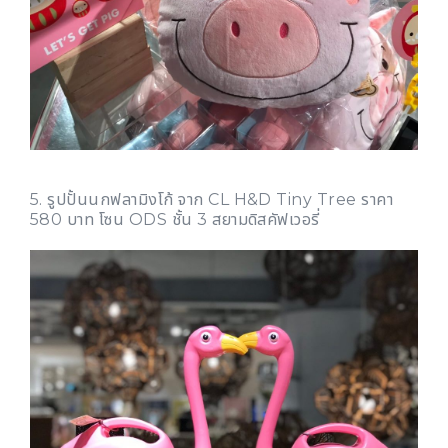
5. รูปปั้นนกฟลามิงโก้ จาก CL H&D Tiny Tree ราคา
580 บาท โซน ODS ชั้น 3 สยามดิสคัฟเวอรี่