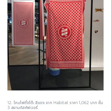
12. โคมไฟตั้งโต๊ะ สีแดง จาก Habitat ราคา 1,062 บาท ชั้น
3 สยามดิสคัฟเวอรี่