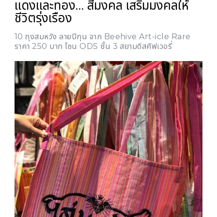
แดงและทอง… สีมงคล เสริมมงคลให้
ชีวิตรุ่งเรือง
10 ถุงสมหวัง ลายปีกุน จาก Beehive Art-icle Rare
ราคา 250 บาท โซน ODS ชั้น 3 สยามดิสคัฟเวอรี่