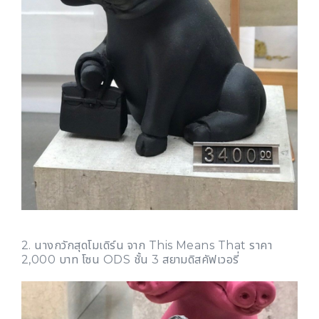
2. นางกวักสุดโมเดิร์น จาก This Means That ราคา
2,000 บาท โซน ODS ชั้น 3 สยามดิสคัฟเวอรี่