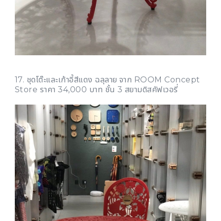
17. ชุดโต๊ะและเก้าอี้สีแดง ฉลุลาย จาก ROOM Concept
Store ราคา 34,000 บาท ชั้น 3 สยามดิสคัฟเวอรี่