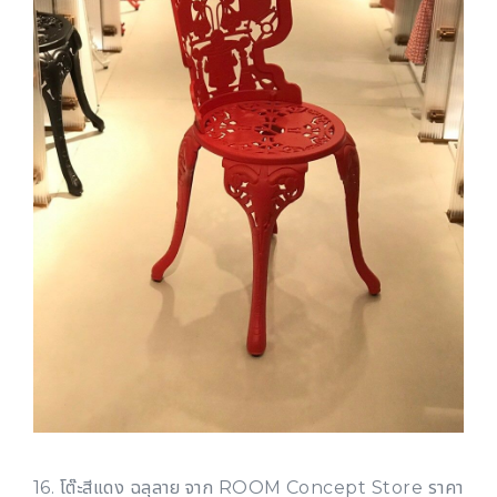
16. โต๊ะสีแดง ฉลุลาย จาก ROOM Concept Store ราคา