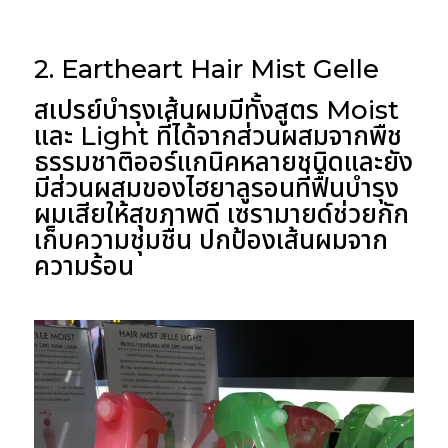
2. Eartheart Hair Mist Gelle
สเปรย์บำรุงเส้นผมมีทั้งสูตร Moist
และ Light ที่ได้จากส่วนผสมจากพืช
ธรรมชาติออร์แกนิคหลายชนิดและยัง
มีส่วนผสมของไฮยาลูรอนที่ฟื้นบำรุง
ผมเสียให้สุขภาพดี เซรามายด์ช่วยกัก
เก็บความชุ่มชื่น ปกป้องเส้นผมจาก
ความร้อน