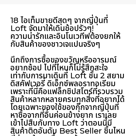
18 ไอเท็มขายดีสุดๆ จากญี่ปุ่นที่
Loft จัดมาให้เดินช้อปรัวๆ!
ความน่ารักและอินโนเวทีฟต้องยกให้
กับสินค้าของชาวเจแปนจริงๆ
นึกถึงการซื้อของขวัญหรืออารมณ์
อยากช้อป ไปที่ไหนก็ไม่รู้สึกสะใจ
เท่ากับการมาเดินที่
Loft ชั้น 2 สยาม
ดิสคัฟเวอรี่ ดิเอ็กซ์พลอราทอเรียม
เพราะที่นี่คือแฟล็กชิปสโตร์ที่รวบรวม
สินค้าหลากหลายครบทุกสิ่งที่อยากได้
โดยเฉพาะของใช้ของกุ๊กจากญี่ปุ่นที่
หาซื้อจากที่อื่นค่อนข้างยาก เราเลย
เข้าไปสืบกับทาง Loft ว่าตอนนี้มี
สินค้าติดอันดับ Best Seller ชิ้นไหน