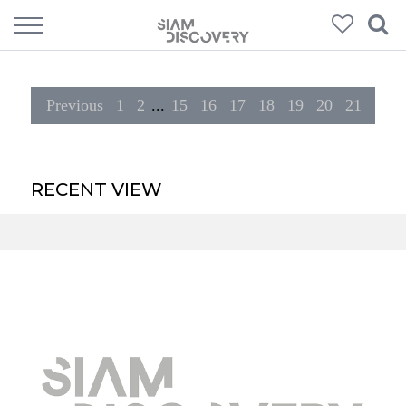
308
Products
Previous
1
2
...
15
16
17
18
19
20
21
RECENT VIEW