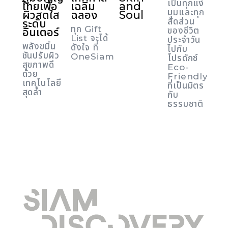
เป็นทุกแง่
ไทยเพื่อ
เฉลิม
and
มุมและทุก
ผิวสดใส
ฉลอง
Soul
สัดส่วน
ระดับ
ทุก Gift
อินเตอร์
ของชีวิต
List จะได้
ประจำวัน
พลังขมิ้น
ดังใจ ที่
ไปกับ
ชันปรับผิว
OneSiam
โปรดักซ์
สุขภาพดี
Eco-
ด้วย
Friendly
เทคโนโลยี
ที่เป็นมิตร
สุดล้ำ
กับ
ธรรมชาติ