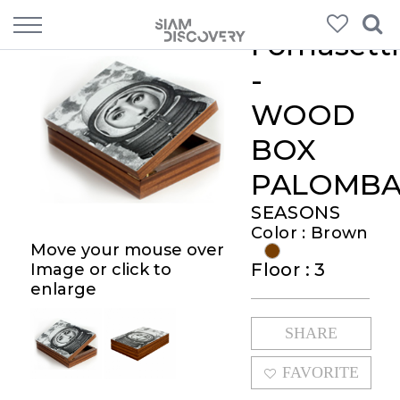
Fornasetti
-
WOOD
BOX
PALOMB
SEASONS
Color : Brown
Move your mouse over
Floor : 3
Image or click to
enlarge
SHARE
FAVORITE