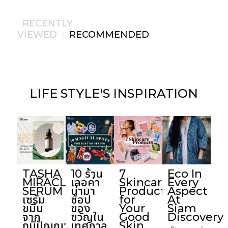
RECENTLY
VIEWED
RECOMMENDED
|
LIFE STYLE'S
INSPIRATION
TASHA
10 ร้าน
7
Eco In
MIRACLE
เลอค่า
Skincare
Every
SERUM
น่ามา
Products
Aspect
เซรั่ม
ช้อป
for
At
ขมิ้น
ของ
Your
Siam
จาก
ขวัญใน
Good
Discovery
ภูมิปัญญา
เทศกาล
Skin