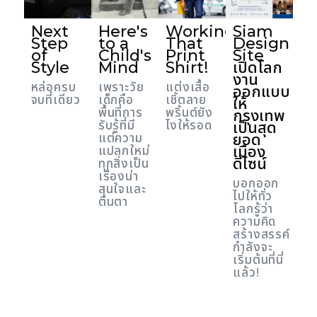
Next
Here's
Working
Siam
Step
to a
That
Design
of
Child's
Print
Site
Style
Mind
Shirt!
เปิดโลก
งาน
หล่อครบ
เพราะวัย
แต่งเสื้อ
ออกแบบ
จบที่เดียว
เด็กคือ
เชิ้ตลาย
ให้
พื้นที่การ
พริ้นต์ยัง
กรุงเทพ
รับรู้ที่มี
ไงให้รอด
เป็นสุด
ยอด
แต่ความ
เมือง
แปลกใหม่
ดีไซน์
ทุกสิ่งเป็น
เรื่องน่า
บอกออก
สนใจและ
ไปให้ทั่ว
ตื่นตา
โลกรู้ว่า
ความคิด
สร้างสรรค์
กำลังจะ
เริ่มต้นที่นี่
แล้ว!