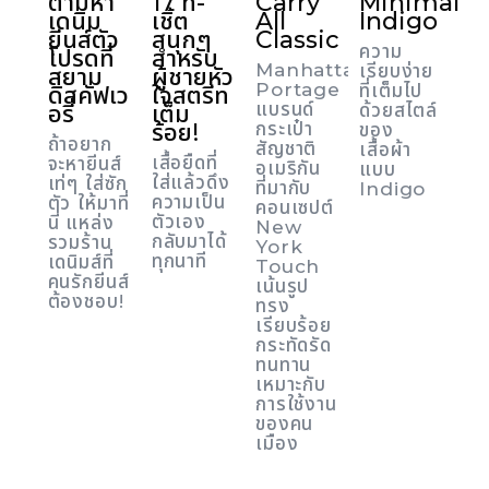
ตามหา
17 ที-
Carry
Minimal
เดนิม
เชิ้ต
All
Indigo
ยีนส์ตัว
สนุกๆ
Classic
ความ
โปรดที่
สำหรับ
Manhattan
เรียบง่าย
สยาม
ผู้ชายหัว
Portage
ที่เต็มไป
ดิสคัฟเว
ใจสตรีท
แบรนด์
อรี่
เต็ม
ด้วยสไตล์
ร้อย!
กระเป๋า
ของ
ถ้าอยาก
สัญชาติ
เสื้อผ้า
เสื้อยืดที่
จะหายีนส์
อเมริกัน
แบบ
ใส่แล้วดึง
เท่ๆ ใส่ซัก
ที่มากับ
Indigo
ความเป็น
ตัว ให้มาที่
คอนเซปต์
ตัวเอง
นี่ แหล่ง
New
กลับมาได้
รวมร้าน
York
ทุกนาที
เดนิมส์ที่
Touch
คนรักยีนส์
เน้นรูป
ต้องชอบ!
ทรง
เรียบร้อย
กระทัดรัด
ทนทาน
เหมาะกับ
การใช้งาน
ของคน
เมือง