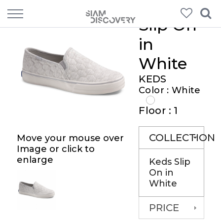
Slip On
in
White
KEDS
Color : White
Floor : 1
COLLECTION
Move your mouse over
Image or click to
enlarge
Keds Slip
On in
White
PRICE