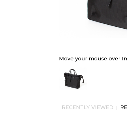
Move your mouse over Ima
RECENTLY VIEWED
R
|