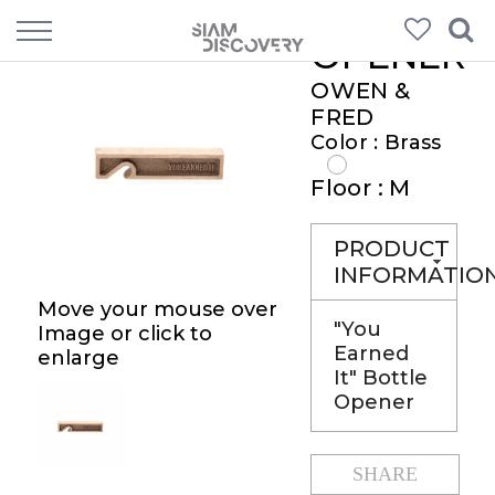
OPENER
OWEN &
FRED
Color : Brass
Floor : M
PRODUCT
INFORMATIO
Move your mouse over
"You
Image or click to
Earned
enlarge
It" Bottle
Opener
SHARE