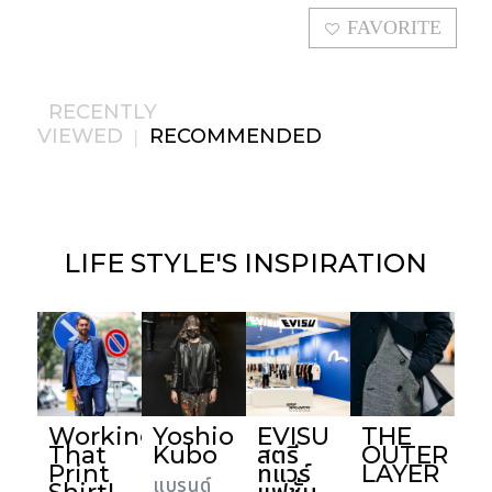
FAVORITE
RECENTLY
VIEWED
RECOMMENDED
|
LIFE STYLE'S
INSPIRATION
Working
Yoshio
EVISU
THE
That
Kubo
สตรี
OUTER
Print
ทแวร์
LAYER
แบรนด์