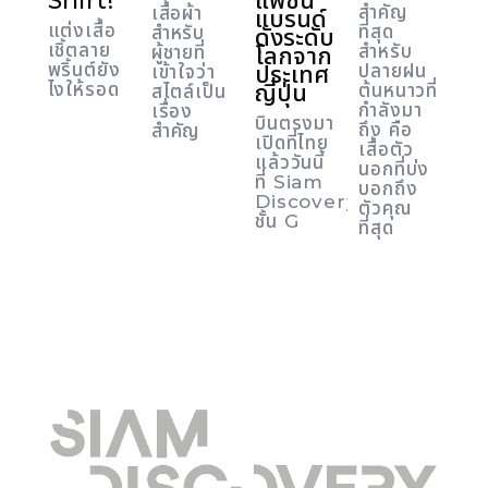
Shirt!
แฟชั่น
สำคัญ
เสื้อผ้า
แบรนด์
แต่งเสื้อ
ที่สุด
สำหรับ
ดังระดับ
เชิ้ตลาย
สำหรับ
ผู้ชายที่
โลกจาก
พริ้นต์ยัง
ประเทศ
ปลายฝน
เข้าใจว่า
ไงให้รอด
ญี่ปุ่น
ต้นหนาวที่
สไตล์เป็น
กำลังมา
เรื่อง
บินตรงมา
ถึง คือ
สำคัญ
เปิดที่ไทย
เสื้อตัว
แล้ววันนี้
นอกที่บ่ง
ที่ Siam
บอกถึง
Discovery
ตัวคุณ
ชั้น G
ที่สุด