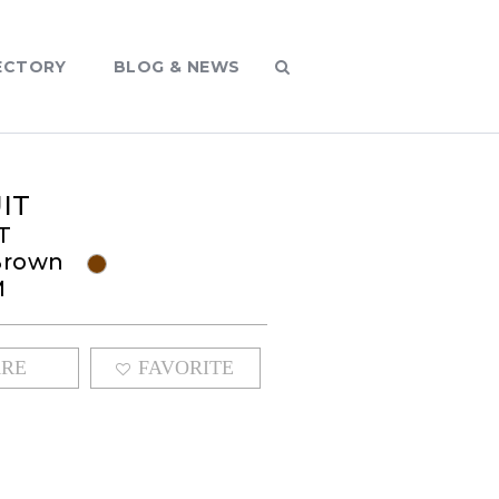
ECTORY
BLOG & NEWS
IT
T
 Brown
M
ARE
FAVORITE