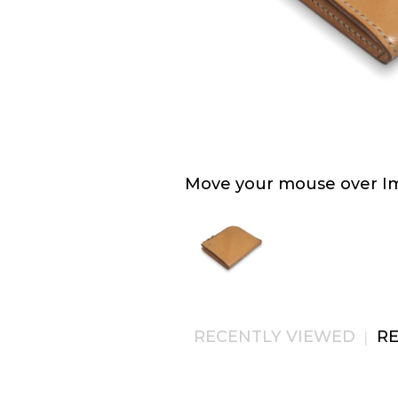
Move your mouse over Ima
RECENTLY VIEWED
R
|