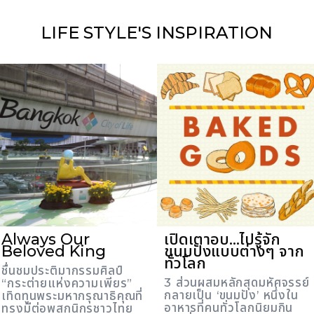
LIFE STYLE'S
INSPIRATION
Always Our
เปิดเตาอบ...ไปรู้จัก
Beloved King
ขนมปังแบบต่างๆ จาก
ทั่วโลก
ชื่นชมประติมากรรมศิลป์
3 ส่วนผสมหลักสุดมหัศจรรย์
“กระต่ายแห่งความเพียร”
กลายเป็น ‘ขนมปัง’ หนึ่งใน
เทิดทูนพระมหากรุณาธิคุณที่
อาหารที่คนทั่วโลกนิยมกิน
ทรงมีต่อพสกนิกรชาวไทย