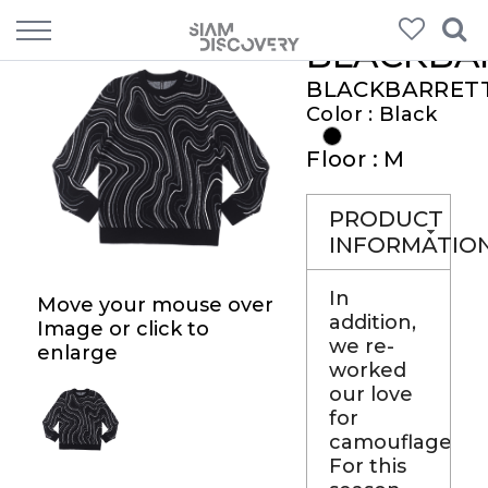
BLACKBA
BLACKBARRET
Color : Black
Floor : M
PRODUCT
INFORMATIO
In
Move your mouse over
addition,
Image or click to
we re-
enlarge
worked
our love
for
camouflage.
For this