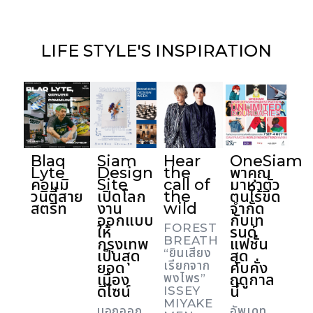
LIFE STYLE'S
INSPIRATION
Blaq
Siam
Hear
OneSiam
Lyte
Design
the
พาคุณ
คอมมิ
Site
call of
มาหาตัว
วนิตี้สาย
เปิดโลก
the
ตนไร้ขีด
สตรีท
งาน
wild
จำกัด
ออกแบบ
กับเท
FOREST
ให้
รนด์
BREATH
กรุงเทพ
แฟชั่น
“ยินเสียง
เป็นสุด
สุด
ยอด
เรียกจาก
คับคั่ง
เมือง
ฤดูกาล
พงไพร”
ดีไซน์
นี้
ISSEY
MIYAKE
บอกออก
อัพเดท