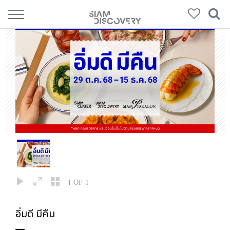
1
OF 1
อิ่มดี มีคืน