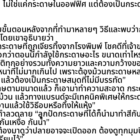
 ไม่ใช่แค่กระดาษในออฟฟิศ แต่ต้องเป็นกระดาษ
พบขั้นตอนหลังจากที่ทำมาหลายๆ วิธีและพบว่า
ด โดยเขาอธิบายว่า
ระดาษที่ถูกเจียรทิ้งจากโรงพิมพ์ โชคดีที่เจ้
อกว่าตอนนี้กำลังใช้กระดาษอะไร ขนาดเท่าไหร่
ติทุกอย่างรวมทั้งความยาวและความกว้างข
นาที่ไม่มากเกินไป เพราะต้องม้วนกระดาษห
 แล้วต้องเป็นกระดาษสมุดที่ไม่มีบรรทัด”
าษตามขนาดแล้ว ก็เอามาทำความสะอาด กระดา
ารม้วน แล้วทางแบรนด์จะมีเทคนิคพิเศษให้กระ
แล้วใช้วิธีอบหรือทิ้งให้แห้ง”
ทำลวดลาย “ลูกปัดกระดาษที่ได้ก็นำมาทำสีกั
กันเหงื่อ กันน้ำ”
“ต้องมาดูว่าปลายอาจจะเปิดออก ต้องดูทุกมุม
รียมไว้”