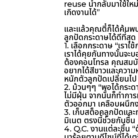
reuse นำกลับมาใช้ใหม่
เกิดงานได้”
และแล้วคุณตี๋ก็ได้ค้น
ลูกปัดกระดาษได้ดีที่สุ
1. เลือกกระดาษ “เราใช้ก
เราได้คุยกันทางนั้นจะบ
ต้องคอนโทรล คุณสมบั
อยากได้สีขาวและความห
หนักตัวลูกปัดเปลี่ยนไป
2. ม้วนๆๆ “พอได้กระด
ไม่มีฝุ่น จากนั้นก็ทำก
ตัวออกมา เคลือบผนึกงาน
3. เก็บสต็อคลูกปัดและ
มิเนต ตรงนี้ช่วยกันชื้น 
4. Q.C. งานแต่ละชิ้น 
มาร้อยตามดีไซน์ที่ได้เต