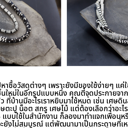
ปหาซื้อวัสดุต่างๆ เพราะยังมีของใช้ง่ายๆ แ
้นใหม่ในอีกรูปแบบหนึ่ง คุณตี๋จุดประกายจาก
บตัว ที่บ้านมีอะไรเราหยิบมาใช้หมด เช่น เศษด
ศษตะปู น็อต สกรู เศษไม้ แต่ต้องเลือกว่าอะไร
 แบบใช้ในสำนักงาน ก็ลองมาทำแจกเพื่อนหร
จะยังไม่สมบูรณ์ แต่พัฒนามาเป็นกระดาษที่เ