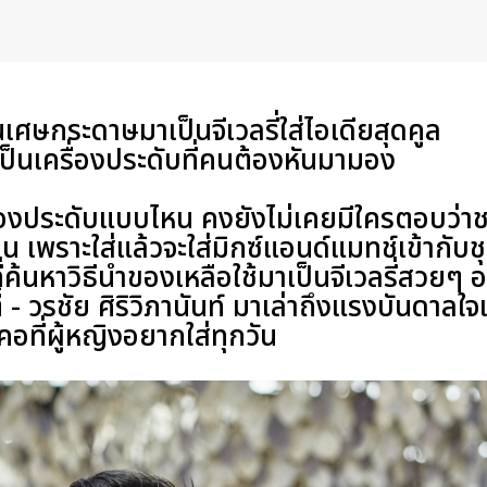
ศษกระดาษมาเป็นจีเวลรี่ใส่ไอเดียสุดคูล
าเป็นเครื่องประดับที่คนต้องหันมามอง
ื่องประดับแบบไหน คงยังไม่เคยมีใครตอบว่าช
น เพราะใส่แล้วจะใส่มิกซ์แอนด์แมทช์เข้ากับช
ี่ค้นหาวิธีนำของเหลือใช้มาเป็นจีเวลรี่สวยๆ 
๋ - วรชัย ศิริวิภานันท์
มาเล่าถึงแรงบันดาลใจแ
อที่ผู้หญิงอยากใส่ทุกวัน