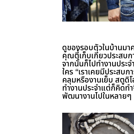
ดูของรอบตัวในบ้านมา
คุณตี๋เก็บเกี่ยวประสบ
จากนั้นก็ไปทำงานประจ
ใคร “เราเคยมีประสบการ
คลุมหรืองานเย็บ สตูดิโ
ทำงานประจำแต่ก็คิดทำจี
พัฒนางานไปในหลายๆ 