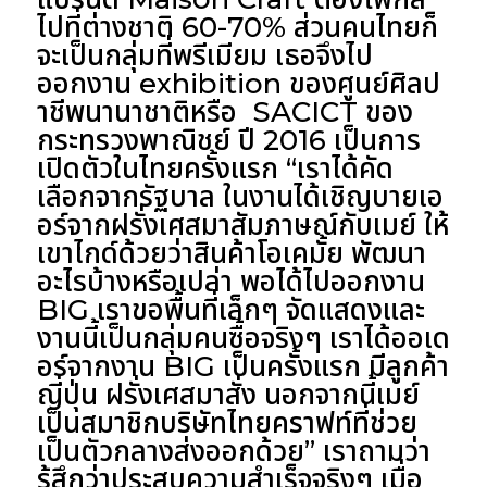
ไปที่ต่างชาติ 60-70% ส่วนคนไทยก็
จะเป็นกลุ่มที่พรีเมียม เธอจึงไป
ออกงาน exhibition ของศูนย์ศิลป
าชีพนานาชาติหรือ SACICT ของ
กระทรวงพาณิชย์ ปี 2016 เป็นการ
เปิดตัวในไทยครั้งแรก “เราได้คัด
เลือกจากรัฐบาล ในงานได้เชิญบายเอ
อร์จากฝรั่งเศสมาสัมภาษณ์กับเมย์ ให้
เขาไกด์ด้วยว่าสินค้าโอเคมั้ย พัฒนา
อะไรบ้างหรือเปล่า พอได้ไปออกงาน
BIG เราขอพื้นที่เล็กๆ จัดแสดงและ
งานนี้เป็นกลุ่มคนซื้อจริงๆ เราได้ออเด
อร์จากงาน BIG เป็นครั้งแรก มีลูกค้า
ญี่ปุ่น ฝรั่งเศสมาสั่ง นอกจากนี้เมย์
เป็นสมาชิกบริษัทไทยคราฟท์ที่ช่วย
เป็นตัวกลางส่งออกด้วย” เราถามว่า
รู้สึกว่าประสบความสำเร็จจริงๆ เมื่อ