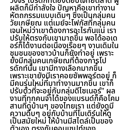
วงจร โปรดักท์ต้องตอบโจทย์ตลาด ผู้
ผลิตก็มีกำลังใจ ปัญหาคือเขาทำงาน
หัตถกรรมแบบเดิมๆ ซึ่งเป็นกลุ่มคน
วัยเกษียณ แต่เมย์จะโฟกัสที่กลุ่มคน
เจนใหม่ว่าเขาต้องการอะไรกันแน่ เรา
ปรับให้ตรงกับเขามากขึ้น พอได้ออเด
อร์ก็ได้งานต่อเนื่องเรื่อยๆ งานเดิมใน
ชุมชนของชาวบ้านก็ยังทำอยู่ เพราะ
ยังมีกลุ่มคนเกษียณที่ต้องการโป
รดักท์นั้น เขามีทางเลือกมากขึ้น
เพราะเขายังมีเราคอยซัพพอร์ตอยู่ ก็
มีคนรุ่นใหม่ที่มาทำงานมากขึ้น เขาก็
ปรับตัวที่จะอยู่กับกลุ่มดีไซเนอร์” ผล
งานที่ทุกคนจำได้ของแบรนด์ก็คือโคม
สานที่ดูบ้านๆ ของไทยเรา แต่ยังดูมี
ความดิบๆ อยู่กับบ้านที่โมเดิร์นให้ดู
เป็นสมัยใหม่ ให้บ้านมีสไตล์เป็นของ
ตัวเอง ตรงกับคอนเซปท์ของ